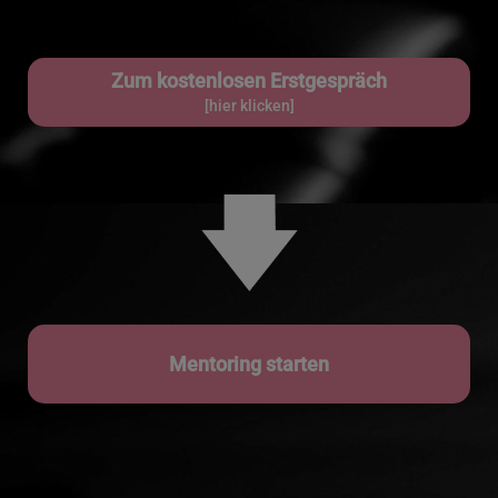
Zum kostenlosen Erstgespräch
[hier klicken]
Mentoring starten